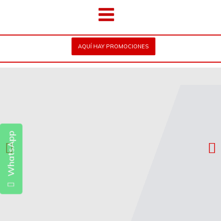
AQUÍ HAY PROMOCIONES
Slide 2
Headin
g
Lorem ipsum
WhatsApp
dolor sit amet
consectetur
adipiscing elit
dolor
VER
PROMOCIÓN